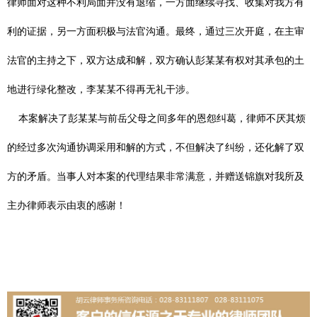
律师面对这种不利局面并没有退缩，一方面继续寻找、收集对我方有
利的证据，另一方面积极与法官沟通。最终，通过三次开庭，在主审
法官的主持之下，双方达成和解，双方确认彭某某有权对其承包的土
地进行绿化整改，李某某不得再无礼干涉。
本案解决了彭某某与前岳父母之间多年的恩怨纠葛，律师不厌其烦
的经过多次沟通协调采用和解的方式，不但解决了纠纷，还化解了双
方的矛盾。当事人对本案的代理结果非常满意，并赠送锦旗对我所及
主办律师表示由衷的感谢！