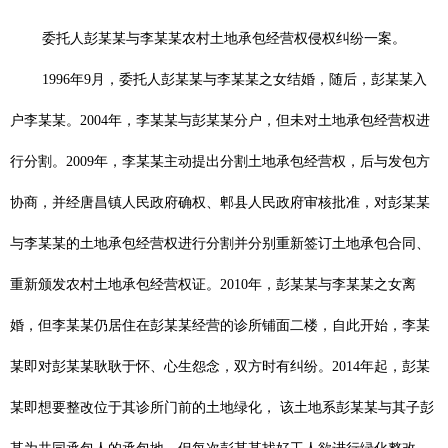
委托人彭某某与李某某农村土地承包经营权侵权纠纷一案。
1996年9月，委托人彭某某与李某某之女结婚，随后，彭某某入
户李某某。2004年，李某某与彭某某分户，但未对土地承包经营权进
行分割。2009年，李某某主动提出分割土地承包经营权，后与发包方
协商，并经唐昌镇人民政府确权、郫县人民政府审核批准，对彭某某
与李某某的土地承包经营权进行分割并分别重新签订土地承包合同、
重新颁发农村土地承包经营权证。2010年，彭某某与李某某之女离
婚，但李某某仍居住在彭某某经营的诊所铺面二楼，自此开始，李某
某即对彭某某耿耿于怀、心生怨念，双方时有纠纷。2014年起，彭某
某即想要整改位于其诊所门前的土地绿化， 该土地系彭某某与其子彭