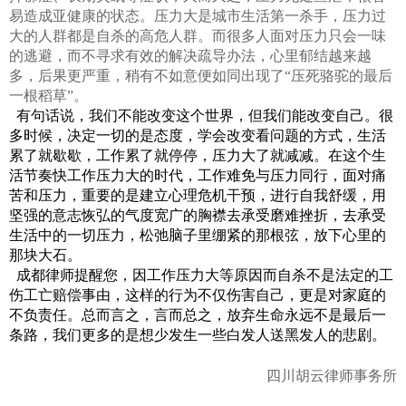
易造成亚健康的状态。压力大是城市生活第一杀手，压力过
大的人群都是自杀的高危人群。而很多人面对压力只会一味
的逃避，而不寻求有效的解决疏导办法，心里郁结越来越
多，后果更严重，稍有不如意便如同出现了
“压死骆驼的最后
一根稻草”。
有句话说，我们不能改变这个世界，但我们能改变自己。很
多时候，决定一切的是态度，学会改变看问题的方式，生活
累了就歇歇，工作累了就停停，压力大了就减减。在这个生
活节奏快工作压力大的时代，工作难免与压力同行，面对痛
苦和压力，重要的是建立心理危机干预，进行自我舒缓，用
坚强的意志恢弘的气度宽广的胸襟去承受磨难挫折，去承受
生活中的一切压力，松弛脑子里绷紧的那根弦，放下心里的
那块大石。
成都律师提醒您，因工作压力大等原因而自杀不是法定的工
伤工亡赔偿事由，这样的行为不仅伤害自己，更是对家庭的
不负责任。总而言之，言而总之，放弃生命永远不是最后一
条路，我们更多的是想少发生一些白发人送黑发人的悲剧。
四川胡云律师事务所