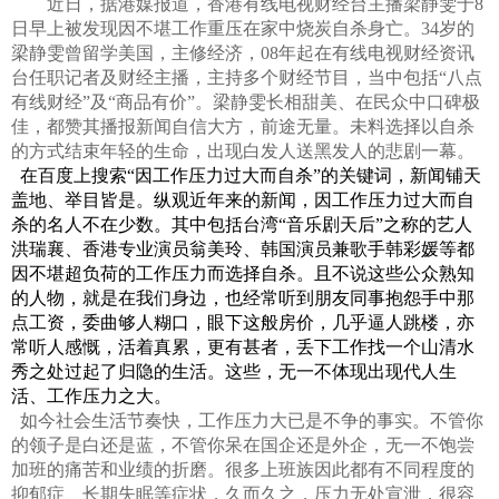
近日，
据港媒报道，
香港有线电视财经台主播梁静雯于
8
日早上被发现因不堪工作重压在家中烧炭自杀身亡。
34
岁的
梁静雯曾留学美国，主修经济，
08
年起在有线电视财经资讯
台任职记者及财经主播，主持多个财经节目，当中包括“八点
有线财经”及“商品有价”。
梁静雯长相甜美、在民众中口碑极
佳，都赞其播报新闻自信大方，前途无量。未料选择以自杀
的方式结束年轻的生命，出现白发人送黑发人的悲剧一幕。
在百度上搜索
“因工作压力过大而自杀”的关键词，新闻铺天
盖地、举目皆是。纵观近年来的新闻，因工作压力过大而自
杀的名人不在少数。其中包括台湾“音乐剧天后”之称的艺人
洪瑞襄、香港专业演员翁美玲、韩国演员兼歌手韩彩媛等都
因不堪超负荷的工作压力而选择自杀。且不说这些公众熟知
的人物，就是在我们身边，也经常听到朋友同事抱怨手中那
点工资，委曲够人糊口，眼下这般房价，几乎逼人跳楼，亦
常听人感慨，活着真累，更有甚者，丢下工作找一个山清水
秀之处过起了归隐的生活。这些，无一不体现出现代人生
活、工作压力之大。
如今社会生活节奏快，工作压力大已是不争的事实。不管你
的领子是白还是蓝，不管你呆在国企还是外企，无一不饱尝
加班的痛苦和业绩的折磨。很多上班族因此都有不同程度的
抑郁症、长期失眠等症状，久而久之，压力无处宣泄，很容