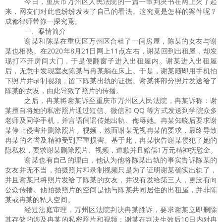
今日，重庆市万州区人民法院的一篇一审判决书在网上火了起
来，网友们对此也纷纷发表了自己的看法。这究竟是怎样的案件呢？
成都律师带你一探究竟。
一、案情简介
谢某和陈某在重庆区万州区合租了一间房屋，陈某的女友与谢
某也相熟。在
2020
年
8
月
21
日网上
11
点左右，谢某回到出租屋，却发
现打不开房间大门，于是便翻窗子进入出租屋内。谢某进入出租屋
后，无意中发现室友陈某与冉某躺在床上。于是，谢某随即用手机拍
下照片并录制视频，留下陈某出轨的证据。谢某将部分照片发送给了
陈某的女友，由此导致了照片的传播。
之后，冉某将谢某诉至重庆市万州区人民法院，冉某诉称：谢
某擅自将她的私密照片通过短信、微信和
QQ
等方式发送到学院众多
老师及同学手机，并言语间谣传她出轨、侮辱她。冉某知晓后要求谢
某停止侵害并删除照片、视频，然而谢某无视冉某的要求，最终导致
冉某的名誉及精神受到严重损害。基于此，冉某状告谢某侵犯了她的
隐私权，要求谢某删除照片、视频，道歉并且赔偿
1
万元精神抚慰金。
谢某也有自己的理由，他认为他将陈某出轨的事实告诉陈某的
女友并无不当，拍摄照片和录制视频只是为了证明谢某确实出轨了，
并且谢某只将照片发给了陈某的女友，并没有发给第三人，更没有向
公众传播。他拍摄照片的空间是他与陈某共同居住的出租屋，并非陈
某或冉某的私人空间。
经过法庭审理，万州区法院判决冉某胜诉，要求谢某立即删除
其存储的涉及冉某的私密照片和视频；谢某在判决生效后
10
日内对冉