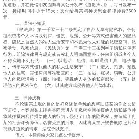
某道歉，并在微信朋友圈向冉某公开发布《道歉声明》，每日发布一
次，持续时间不少于
15
天；支付给冉某精神抚慰金和律师费
3500
元。
二、普法小知识
《民法典》第一千零三十二条规定了自然人享有隐私权。任何
组织或者个人不得以刺探、侵扰、泄露、公开等方式侵害他人的隐私
权。隐私是自然人的私人生活安宁和不愿为他人知晓的私密空间、私
密活动、私密信息。《民法典》第一千零三十三条列举了隐私权侵害
行为，即除法律另有规定或者权利人明确同意外，任何组织或者个人
不得实施下列行为：（一）以电话、短信、即时通信工具、电子邮
件、传单等方式侵扰他人的私人生活安宁；（二）进入、拍摄、窥视
他人的住宅、宾馆房间等私密空间；（三）拍摄、窥视、窃听、公开
他人的私密活动；（四）拍摄、窥视他人身体的私密部位；（五）处
理他人的私密信息；（六）以其他方式侵害他人的隐私权。
三、律师浅析
不论谢某主观的目的是好奇还是单纯的想帮助陈某的你女友留
下证据，本案谢某未经冉某同意进入其私密空间拍摄他人隐私部位并
将其拍摄内容传播给他人的行为，侵犯了冉某的隐私权，并造成了冉
某的社会评价降低，名誉受损的后果，因此冉某主张被告删除照片和
视频并道歉的请求，法院予以支持。
借此，本律师给大家几点友情提示，